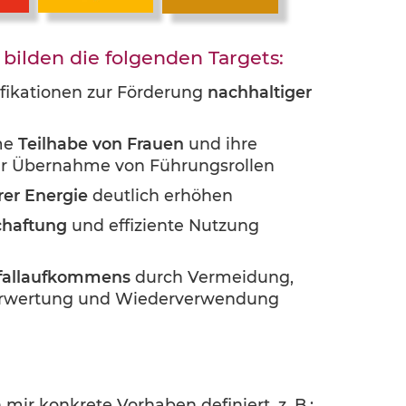
ilden die folgenden Targets:
fikationen zur Förderung
nachhaltiger
ame
Teilhabe von Frauen
und ihre
er Übernahme von Führungsrollen
er Energie
deutlich erhöhen
chaftung
und effiziente Nutzung
fallaufkommens
durch Vermeidung,
erwertung und Wiederverwendung
mir konkrete Vorhaben definiert, z. B.: