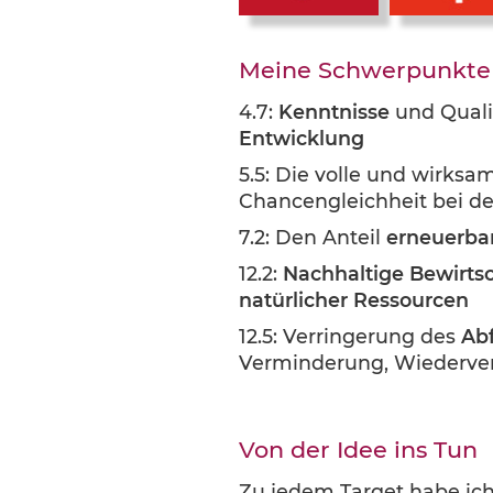
Meine Schwerpunkte b
4.7:
Kenntnisse
und Quali
Entwicklung
5.5: Die volle und wirks
Chancengleichheit bei d
7.2: Den Anteil
erneuerbar
12.2:
Nachhaltige Bewirts
natürlicher Ressourcen
12.5: Verringerung des
Ab
Verminderung, Wiederv
Von der Idee ins Tun
Zu jedem Target habe ich 