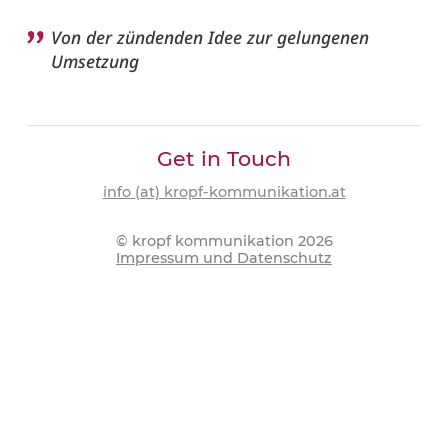
Persönliches Involvment durch Emotion,
Sympathie oder einem Erlebnis
E ntdecken
Innovations- und Experimentierfreude
ansprechen
Von der zündenden Idee zur gelungenen
Umsetzung
Get in Touch
info (at) kropf-kommunikation.at
© kropf kommunikation
2026
Impressum und Datenschutz